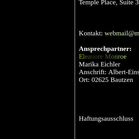
Temple Place, Suite
Kontakt:
webmail@met
Ansprechpartner:
E
l
e
a
n
o
re
M
o
n
r
o
e
Marika Eichler
Anschrift: Albert-Eins
Ort: 02625 Bautzen
Haftungsausschluss